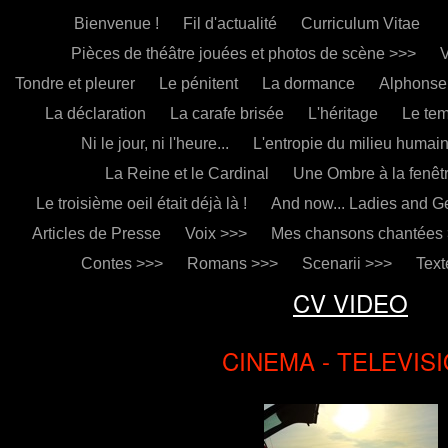
Bienvenue !
Fil d'actualité
Curriculum Vitae
Pièces de théâtre jouées et photos de scène >>>
V
Tondre et pleurer
Le pénitent
La dormance
Alphonse
La déclaration
La carafe brisée
L'héritage
Le te
Ni le jour, ni l'heure...
L'entropie du milieu humai
La Reine et le Cardinal
Une Ombre à la fenêt
Le troisième oeil était déjà là !
And now... Ladies and G
Articles de Presse
Voix >>>
Mes chansons chantées
Contes >>>
Romans >>>
Scenarii >>>
Text
CV VIDEO
CINEMA - TELEVIS